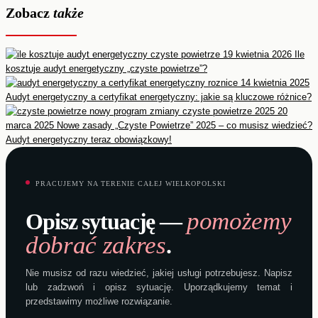
Zobacz
także
19 kwietnia 2026
Ile
kosztuje audyt energetyczny „czyste powietrze”?
14 kwietnia 2025
Audyt energetyczny a certyfikat energetyczny: jakie są kluczowe różnice?
20
marca 2025
Nowe zasady „Czyste Powietrze” 2025 – co musisz wiedzieć?
Audyt energetyczny teraz obowiązkowy!
PRACUJEMY NA TERENIE CAŁEJ WIELKOPOLSKI
pomożemy
Opisz sytuację —
dobrać zakres
.
Nie musisz od razu wiedzieć, jakiej usługi potrzebujesz. Napisz
lub zadzwoń i opisz sytuację. Uporządkujemy temat i
przedstawimy możliwe rozwiązanie.