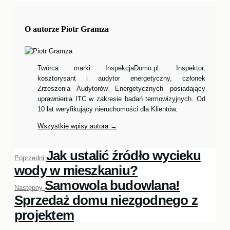
O autorze
Piotr Gramza
Twórca marki InspekcjaDomu.pl. Inspektor,
kosztorysant i audytor energetyczny, członek
Zrzeszenia Audytorów Energetycznych posiadający
uprawnienia ITC w zakresie badań termowizyjnych. Od
10 lat weryfikujący nieruchomości dla Klientów.
Wszystkie wpisy autora →
Jak ustalić źródło wycieku
Poprzedni
Nawigacja
Poprzedni
wpis:
wody w mieszkaniu?
wpisu
Samowola budowlana!
Następny
Następny
wpis:
Sprzedaż domu niezgodnego z
projektem