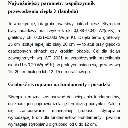
Najważniejszy parametr: współczynnik
przewodzenia ciepła λ (lambda)
To λ decyduje, jak grubej warstwy potrzebujesz. Styropian
biały fasadowy ma zwykle λ ok. 0,038–0,042 W/(m·K), a
grafitowy ok. 0,031–0,033 W/(m·K). Dzięki temu grafitowy
15 cm izoluje lepiej niż biały 20 cm — to atut przy głęboko
osadzonych oknach czy krótkim okapie. Cel dla ścian
zewnętrznych wg WT 2021 to współczynnik przenikania
ciepła U ≤ 0,20 W/(m²·K); w praktyce osiąga się go warstwą
15–20 cm białego lub 12–15 cm grafitowego.
Grubość styropianu na fundamenty i posadzki
Styropian można zastosować do ocieplania fundamentów,
co znacząco poprawia izolację termiczną budynku. Zaleca
się zastosowanie minimalnej grubości styropianu
wynoszącej 8 cm dla fundamentów. Fundamenty i piwnice
wymagają styropianu o grubości od 8 do 12 cm.