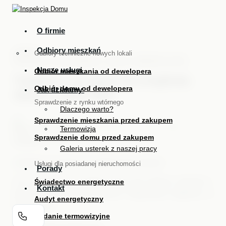
O firmie
Przejdź
Menu
Zamknij
Odbiory mieszkań
do
PORADY
/
Odbiory techniczne nowych lokali
treści
ARTYKUŁY W KATEGORII: AUDYT ENERGETYCZNY
Nasze usługi
Odbiór mieszkania od dewelopera
Najlepszy styropian do ocieplenia
Odbiór domu od dewelopera
Jak działamy
domu w 2026 roku
Sprawdzenie z rynku wtórnego
Dlaczego warto?
Sprawdzenie mieszkania przed zakupem
Piotr Gramza
AKTUALIZACJA: 16 LIPCA 2026
Termowizja
Sprawdzenie domu przed zakupem
10 MIN CZYTANIA
Galeria usterek z naszej pracy
Usługi dla posiadanej nieruchomości
Porady
Czy styropian do ocieplenia domu jest dobrym wyborem i
Świadectwo energetyczne
Kontakt
jaki rodzaj oraz grubość wybrać? Odpowiedzi znajdziesz w
Audyt energetyczny
tym artykule.
Badanie termowizyjne