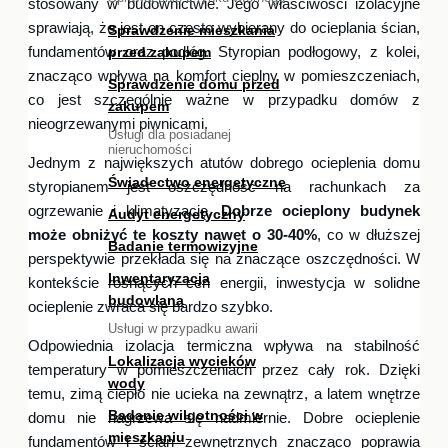
stosowany w budownictwie. Jego właściwości izolacyjne
sprawiają, że jest on często wybierany do ocieplania ścian,
Sprawdzenie mieszkania
fundamentów oraz podłóg. Styropian podłogowy, z kolei,
przed zakupem
znacząco wpływa na komfort cieplny w pomieszczeniach,
Sprawdzenie domu przed
co jest szczególnie ważne w przypadku domów z
zakupem
nieogrzewanymi piwnicami.
Usługi dla posiadanej
nieruchomości
Jednym z największych atutów dobrego ocieplenia domu
Świadectwo energetyczne
styropianem jest oszczędność na rachunkach za
ogrzewanie i klimatyzację.
Dobrze ocieplony budynek
Audyt energetyczny
może obniżyć te koszty nawet o 30-40%
, co w dłuższej
Badanie termowizyjne
perspektywie przekłada się na znaczące oszczędności. W
Inwentaryzacja
kontekście rosnących cen energii, inwestycja w solidne
budowlana
ocieplenie zwraca się bardzo szybko.
Usługi w przypadku awarii
Odpowiednia izolacja termiczna wpływa na stabilność
Lokalizacja wycieków
temperatury w pomieszczeniach przez cały rok. Dzięki
wody
temu, zimą ciepło nie ucieka na zewnątrz, a latem wnętrze
Badanie wilgotności w
domu nie nagrzewa się nadmiernie. Dobre ocieplenie
mieszkaniu
fundamentów i ścian zewnętrznych znacząco poprawia