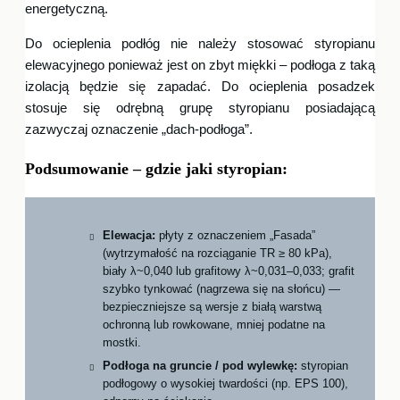
energetyczną.
Do ocieplenia podłóg nie należy stosować styropianu
elewacyjnego ponieważ jest on zbyt miękki – podłoga z taką
izolacją będzie się zapadać. Do ocieplenia posadzek
stosuje się odrębną grupę styropianu posiadającą
zazwyczaj oznaczenie „dach-podłoga”.
Podsumowanie – gdzie jaki styropian:
Elewacja:
płyty z oznaczeniem „Fasada”
(wytrzymałość na rozciąganie TR ≥ 80 kPa),
biały λ~0,040 lub grafitowy λ~0,031–0,033; grafit
szybko tynkować (nagrzewa się na słońcu) —
bezpieczniejsze są wersje z białą warstwą
ochronną lub rowkowane, mniej podatne na
mostki.
Podłoga na gruncie / pod wylewkę:
styropian
podłogowy o wysokiej twardości (np. EPS 100),