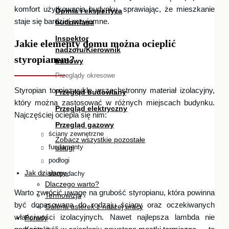
komfort użytkowania budynku, sprawiając, że mieszkanie
Opinia i ekspertyza
staje się bardziej przyjemne.
budowlana
Inspektor
Jakie elementy domu można ocieplić
nadzoru/Kierownik
styropianem?
budowy
Przeglądy okresowe
Styropian to niezwykle wszechstronny materiał izolacyjny,
Przegląd budowlany
który można zastosować w różnych miejscach budynku.
Przegląd elektryczny
Najczęściej ociepla się nim:
Przegląd gazowy
ściany zewnętrzne
Zobacz wszystkie pozostałe
fundamenty
usługi
podłogi
Jak działamy
stropodachy
Dlaczego warto?
Warto zwrócić uwagę na grubość styropianu, która powinna
Termowizja
być dopasowana do rodzaju ściany oraz oczekiwanych
Galeria usterek z naszej pracy
właściwości izolacyjnych. Nawet najlepsza lambda nie
Porady