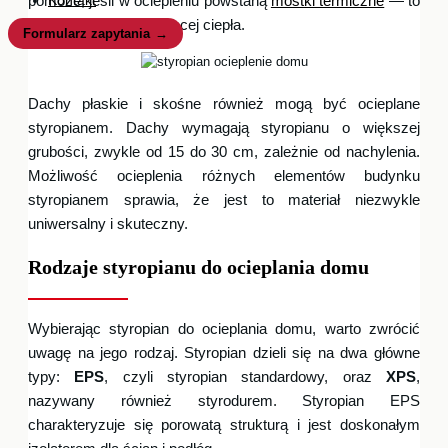
Kontakt
pomoże, jeśli w ociepleniu powstaną
mostki termiczne
— to
przez nie ucieka najwięcej ciepła.
Formularz zapytania
Dachy płaskie i skośne również mogą być ocieplane
styropianem. Dachy wymagają styropianu o większej
grubości, zwykle od 15 do 30 cm, zależnie od nachylenia.
Możliwość ocieplenia różnych elementów budynku
styropianem sprawia, że jest to materiał niezwykle
uniwersalny i skuteczny.
Rodzaje styropianu do ocieplania domu
Wybierając styropian do ocieplania domu, warto zwrócić
uwagę na jego rodzaj. Styropian dzieli się na dwa główne
typy:
EPS
, czyli styropian standardowy, oraz
XPS
,
nazywany również styrodurem. Styropian EPS
charakteryzuje się porowatą strukturą i jest doskonałym