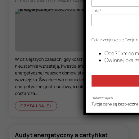
ARTYKUŁY W KATEGORII: ŚWIADECTWA ENERGETYCZNE
Imię
*
Gdzie znajduje się Twoja
do 70 km do m
W dzisiejszych czasach, gdy koszty energii
w innej lokaliz
nieustannie wzrastają, kwestia efektywności
energetycznej naszych domów staje się coraz
ważniejsza. Świadectwo charakterystyki
energetycznej jest kluczowym dokumentem, który
dostarcza…
*
pola wymagane
Twoje dane są bezpieczne
CZYTAJ DALEJ
Audyt energetyczny a certyfikat