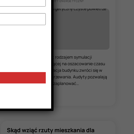
ARTYKUŁY W KATEGORII: AUDYT ENERGETYCZNY
Audyt energetyczny jest rodzajem symulacji
komputerowej pozwalającej na oszacowanie czasu
po jakim termomodernizacja budynku zwróci się w
ograniczeniu kosztów ogrzewania. Audyty pozwalają
właścicielom budynków zaplanować…
CZYTAJ DALEJ
Skąd wziąć rzuty mieszkania dla