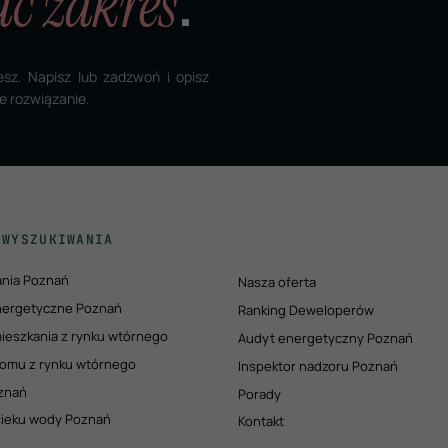
ć zakres
.
esz. Napisz lub zadzwoń i opisz
e rozwiązanie.
 WYSZUKIWANIA
ania Poznań
Nasza oferta
nergetyczne Poznań
Ranking Deweloperów
ieszkania z rynku wtórnego
Audyt energetyczny Poznań
omu z rynku wtórnego
Inspektor nadzoru Poznań
znań
Porady
ycieku wody Poznań
Kontakt