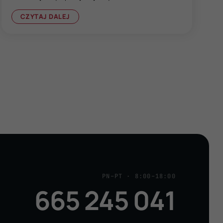
CZYTAJ DALEJ
PN–PT · 8:00–18:00
665 245 041