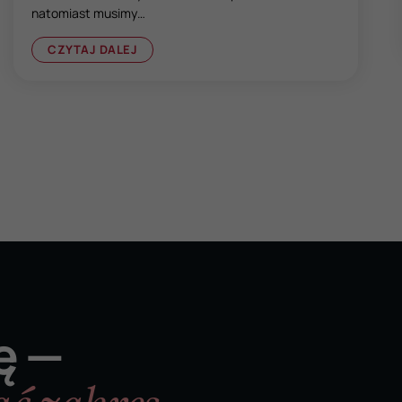
natomiast musimy…
CZYTAJ DALEJ
ę —