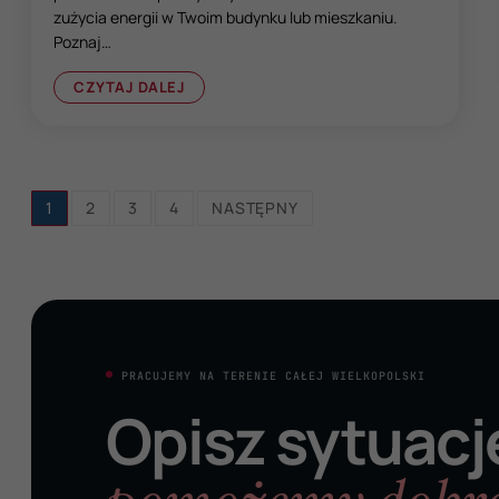
zużycia energii w Twoim budynku lub mieszkaniu.
Poznaj…
CZYTAJ DALEJ
Stronicowanie
1
2
3
4
NASTĘPNY
wpisów
PRACUJEMY NA TERENIE CAŁEJ WIELKOPOLSKI
Opisz sytuacj