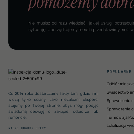
pomożemy dobra
Nie musisz od razu wiedzieć, jakiej usługi potrzebuj
sytuację. Uporządkujemy temat i przedstawimy możliw
POPULARNE
Odbiór mieszk
Świadectwo e
Od 2014 roku dostarczamy fakty tam, gdzie inni
widzą tylko ściany. Jako niezależni eksperci
Sprawdzenie m
stajemy po Twojej stronie, abyś mógł podjąć
Sprawdzenie d
świadomą decyzję o zakupie, odbiorze lub
Termowizja Po
remoncie.
Lokalizacja w
NASZE DOWODY PRACY