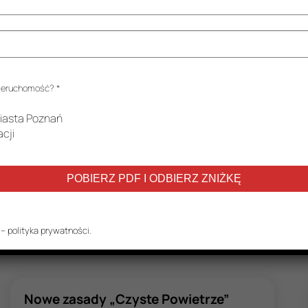
 nieruchomość?
*
Zmiana Ustawy o charakterystyce energetycznej
iasta Poznań
budynków spowodowała, że do każdego mieszkania
acji
w bloku (oraz każdego domu jednorodzinnego)
konieczne jest posiadanie dokumentu świadectwa
energetycznego. Nowe przepisy…
CZYTAJ DALEJ
 –
polityka prywatności
.
Nowe zasady „Czyste Powietrze”