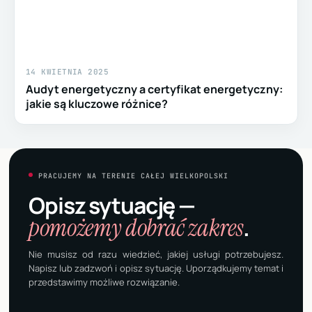
14 KWIETNIA 2025
Audyt energetyczny a certyfikat energetyczny:
jakie są kluczowe różnice?
PRACUJEMY NA TERENIE CAŁEJ WIELKOPOLSKI
Opisz sytuację —
pomożemy dobrać zakres
.
Nie musisz od razu wiedzieć, jakiej usługi potrzebujesz.
Napisz lub zadzwoń i opisz sytuację. Uporządkujemy temat i
przedstawimy możliwe rozwiązanie.