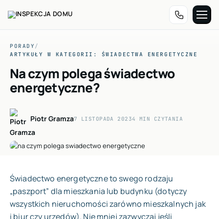
Przejdź
do
PORADY
/
treści
ARTYKUŁY W KATEGORII: ŚWIADECTWA ENERGETYCZNE
Na czym polega świadectwo
energetyczne?
Piotr Gramza
7 LISTOPADA 2023
4 MIN CZYTANIA
Świadectwo energetyczne to swego rodzaju
„paszport” dla mieszkania lub budynku (dotyczy
wszystkich nieruchomości zarówno mieszkalnych jak
i biur czy urzędów). Nie mniej zazwyczaj jeśli