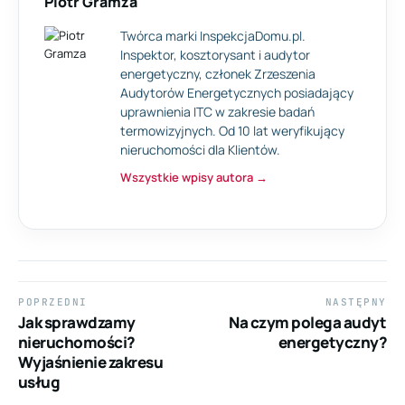
Piotr Gramza
Twórca marki InspekcjaDomu.pl.
Inspektor, kosztorysant i audytor
energetyczny, członek Zrzeszenia
Audytorów Energetycznych posiadający
uprawnienia ITC w zakresie badań
termowizyjnych. Od 10 lat weryfikujący
nieruchomości dla Klientów.
Wszystkie wpisy autora →
Nawigacja
POPRZEDNI
NASTĘPNY
wpisu
Poprzedni
Następny
Jak sprawdzamy
Na czym polega audyt
wpis:
wpis:
nieruchomości?
energetyczny?
Wyjaśnienie zakresu
usług