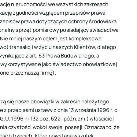
kację nieruchomości we wszystkich zakresach
ikację zgodności względem przepisów prawa
przepisów prawa dotyczących ochrony środowiska.
onalny sprzęt pomiarowy posiadający świadectwa
. Nie mniej naszym celem jest kompleksowe
o) transakcji w życiu naszych Klientów, dlatego
wynikające z art. 63 Prawa Budowlanego, a
o wykorzystywane jako świadectwo obowiązkowej
zone przez naszą firmę).
zą się nasze obowiązki w zakresie należytego
ie z przepisami
ustawy z dnia 13 września 1996 r. o
z.U. 1996 nr 132 poz. 622 i późn. zm.) właściciel
ia czystości wokół swojej posesji. Oznacza to, że
osób trzecich, które powstaną wskutek