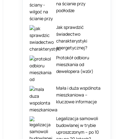
na ścianie przy
podłodze
Jak sprawdzić
świadectwo
charakterystyki
energetycznej?
Protokół odbioru
mieszkania od
dewelopera (wzór)
Mała i duża wspólnota
mieszkaniowa –
kluczowe informacje
Legalizacja samowoli
budowlanej w trybie
uproszczonym – po 10
czy po 20 latach?