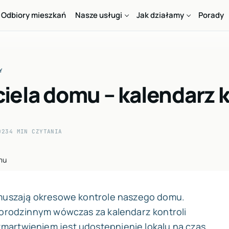
Odbiory mieszkań
Nasze usługi
Jak działamy
Porady
Y
iela domu – kalendarz 
023
4 MIN CZYTANIA
ymuszają okresowe kontrole naszego domu.
lorodzinnym wówczas za kalendarz kontroli
artwieniem jest udostępnienie lokalu na czas