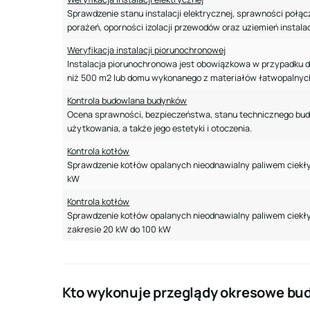
Sprawdzenie stanu instalacji elektrycznej, sprawności połąc
porażeń, oporności izolacji przewodów oraz uziemień instalac
Weryfikacja instalacji piorunochronowej
Instalacja piorunochronowa jest obowiązkowa w przypadku d
niż 500 m2 lub domu wykonanego z materiałów łatwopalnych
Kontrola budowlana budynków
Ocena sprawności, bezpieczeństwa, stanu technicznego budy
użytkowania, a także jego estetyki i otoczenia.
Kontrola kotłów
Sprawdzenie kotłów opalanych nieodnawialny paliwem ciekł
kW
Kontrola kotłów
Sprawdzenie kotłów opalanych nieodnawialny paliwem ciekł
zakresie 20 kW do 100 kW
Kto wykonuje przeglądy okresowe b