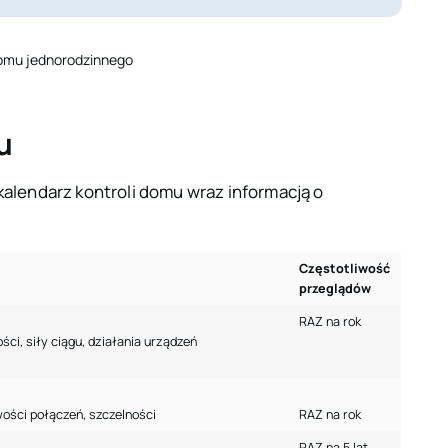
u
kalendarz kontroli domu wraz informacją o
Częstotliwość
przeglądów
RAZ na rok
i, siły ciągu, działania urządzeń
wości połączeń, szczelności
RAZ na rok
RAZ na 5 lat