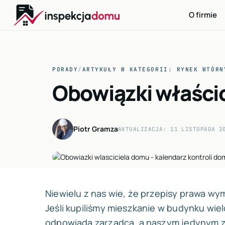
O firmie
Przejdź
do
PORADY
/
ARTYKUŁY W KATEGORII: RYNEK WTÓRN
treści
Obowiązki właścic
Piotr Gramza
AKTUALIZACJA: 11 LISTOPADA 2
Niewielu z nas wie, że przepisy prawa w
Jeśli kupiliśmy mieszkanie w budynku wie
odpowiada zarządca, a naszym jedynym zm