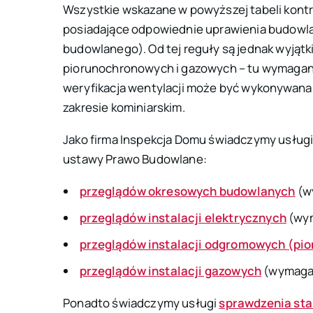
Wszystkie wskazane w powyższej tabeli kon
posiadające odpowiednie uprawienia budowl
budowlanego
). Od tej reguły są jednak wyjątk
piorunochronowych i gazowych – tu wymagane
weryfikacja wentylacji może być wykonywana p
zakresie kominiarskim.
Jako firma Inspekcja Domu świadczymy usługi
ustawy Prawo Budowlane:
przeglądów okresowych budowlanych
(wy
przeglądów instalacji elektrycznych
(wym
przeglądów instalacji odgromowych (pi
przeglądów instalacji gazowych
(wymagan
Ponadto świadczymy usługi
sprawdzenia st