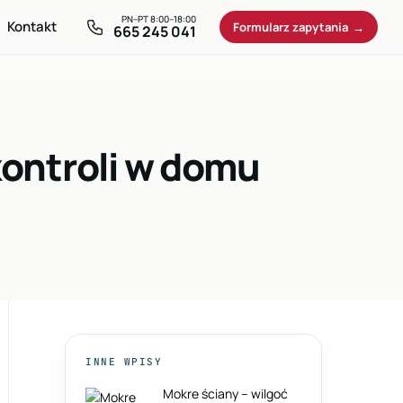
Kontakt
Formularz zapytania
665 245 041
kontroli w domu
INNE WPISY
Mokre ściany – wilgoć