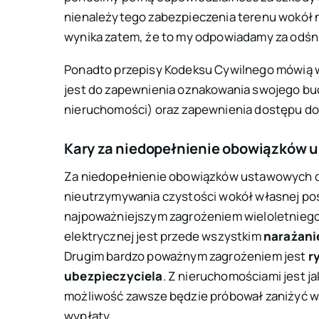
nienależytego zabezpieczenia terenu wokół n
wynika zatem, że to my odpowiadamy za odś
Ponadto przepisy Kodeksu Cywilnego mówią w
jest do zapewnienia oznakowania swojego b
nieruchomości) oraz zapewnienia dostępu do
Kary za niedopełnienie obowiązków
Za niedopełnienie obowiązków ustawowych 
nieutrzymywania czystości wokół własnej pose
najpoważniejszym zagrożeniem wieloletniego z
elektrycznej jest przede wszystkim
narażanie
Drugim bardzo poważnym zagrożeniem jest
r
ubezpieczyciela
. Z nieruchomościami jest j
możliwość zawsze będzie próbował zaniżyć w
wypłaty.