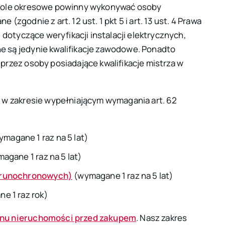
trole okresowe powinny wykonywać osoby
ane (zgodnie z
art. 12 ust. 1 pkt 5
i
art. 13 ust. 4 Prawa
i dotyczące weryfikacji instalacji elektrycznych,
 są jedynie kwalifikacje zawodowe. Ponadto
rzez osoby posiadające kwalifikacje mistrza w
 w zakresie wypełniającym wymagania art. 62
magane 1 raz na 5 lat)
agane 1 raz na 5 lat)
orunochronowych)
(wymagane 1 raz na 5 lat)
e 1 raz rok)
anu nieruchomości przed zakupem
. Nasz zakres