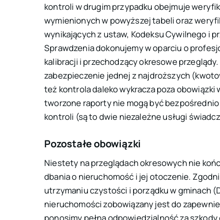
kontroli w drugim przypadku obejmuje weryfi
wymienionych w powyższej tabeli oraz weryf
wynikających z ustaw, Kodeksu Cywilnego i 
Sprawdzenia dokonujemy w oparciu o profesj
kalibracji i przechodzący okresowe przeglądy
zabezpieczenie jednej z najdroższych (kwotow
też kontrola daleko wykracza poza obowiązki 
tworzone raporty nie mogą być bezpośredni
kontroli (są to dwie niezależne usługi świadc
Pozostałe obowiązki
Niestety na przeglądach okresowych nie końc
dbania o nieruchomość i jej otoczenie. Zgodn
utrzymaniu czystości i porządku w gminach
(D
nieruchomości zobowiązany jest do zapewnien
ponosimy pełną odpowiedzialność za szkody 