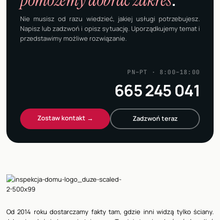
pomożemy dobrać zakres
.
Nie musisz od razu wiedzieć, jakiej usługi potrzebujesz.
Napisz lub zadzwoń i opisz sytuację. Uporządkujemy temat i
przedstawimy możliwe rozwiązanie.
PN–PT · 8:00–18:00
665 245 041
Zostaw kontakt →
Zadzwoń teraz
Od 2014 roku dostarczamy fakty tam, gdzie inni widzą tylko ściany.