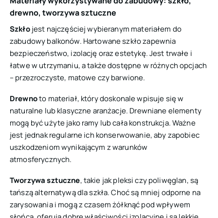
Materiały wykorzystywane do zabudowy: szkło,
drewno, tworzywa sztuczne
Szkło
jest najczęściej wybieranym materiałem do
zabudowy balkonów. Hartowane szkło zapewnia
bezpieczeństwo, izolację oraz estetykę. Jest trwałe i
łatwe w utrzymaniu, a także dostępne w różnych opcjach
– przezroczyste, matowe czy barwione.
Drewno
to materiał, który doskonale wpisuje się w
naturalne lub klasyczne aranżacje. Drewniane elementy
mogą być użyte jako ramy lub cała konstrukcja. Ważne
jest jednak regularne ich konserwowanie, aby zapobiec
uszkodzeniom wynikającym z warunków
atmosferycznych.
Tworzywa sztuczne
, takie jak pleksi czy poliwęglan, są
tańszą alternatywą dla szkła. Choć są mniej odporne na
zarysowania i mogą z czasem żółknąć pod wpływem
słońca, oferują dobre właściwości izolacyjne i są lekkie,