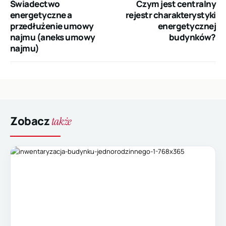
Poprzedni
Następny
Świadectwo
Czym jest centralny
wpis:
wpis:
energetyczne a
rejestr charakterystyki
przedłużenie umowy
energetycznej
najmu (aneks umowy
budynków?
najmu)
Zobacz
także