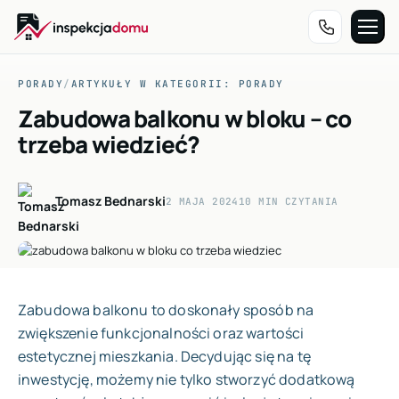
Przejdź
do
PORADY
/
ARTYKUŁY W KATEGORII: PORADY
treści
Zabudowa balkonu w bloku – co
trzeba wiedzieć?
Tomasz Bednarski
2 MAJA 2024
10 MIN CZYTANIA
Zabudowa balkonu to doskonały sposób na
zwiększenie funkcjonalności oraz wartości
estetycznej mieszkania. Decydując się na tę
inwestycję, możemy nie tylko stworzyć dodatkową