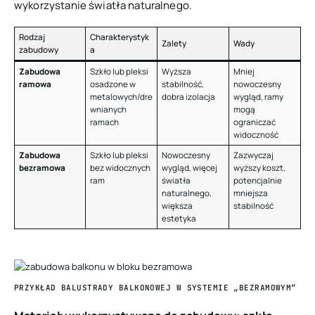
wykorzystanie światła naturalnego.
Rodzaj
Charakterystyk
Zalety
Wady
zabudowy
a
Zabudowa
Szkło lub pleksi
Wyższa
Mniej
ramowa
osadzone w
stabilność,
nowoczesny
metalowych/dre
dobra izolacja
wygląd, ramy
wnianych
mogą
ramach
ograniczać
widoczność
Zabudowa
Szkło lub pleksi
Nowoczesny
Zazwyczaj
bezramowa
bez widocznych
wygląd, więcej
wyższy koszt,
ram
światła
potencjalnie
naturalnego,
mniejsza
większa
stabilność
estetyka
PRZYKŁAD BALUSTRADY BALKONOWEJ W SYSTEMIE „BEZRAMOWYM”