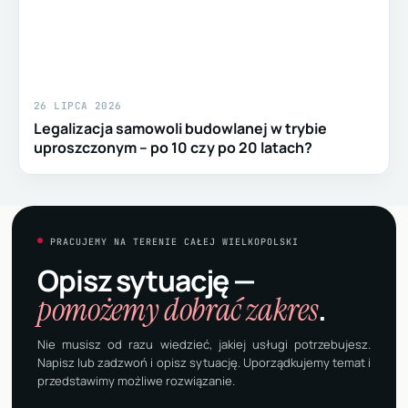
26 LIPCA 2026
Legalizacja samowoli budowlanej w trybie
uproszczonym – po 10 czy po 20 latach?
PRACUJEMY NA TERENIE CAŁEJ WIELKOPOLSKI
Opisz sytuację —
pomożemy dobrać zakres
.
Nie musisz od razu wiedzieć, jakiej usługi potrzebujesz.
Napisz lub zadzwoń i opisz sytuację. Uporządkujemy temat i
przedstawimy możliwe rozwiązanie.