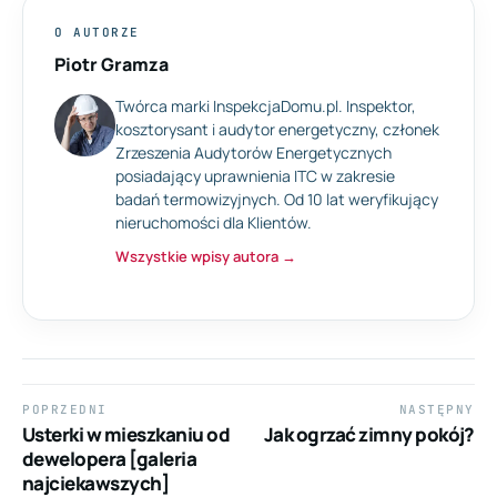
O AUTORZE
Piotr Gramza
Twórca marki InspekcjaDomu.pl. Inspektor,
kosztorysant i audytor energetyczny, członek
Zrzeszenia Audytorów Energetycznych
posiadający uprawnienia ITC w zakresie
badań termowizyjnych. Od 10 lat weryfikujący
nieruchomości dla Klientów.
Wszystkie wpisy autora →
Nawigacja
POPRZEDNI
NASTĘPNY
wpisu
Poprzedni
Następny
Usterki w mieszkaniu od
Jak ogrzać zimny pokój?
wpis:
wpis:
dewelopera [galeria
najciekawszych]