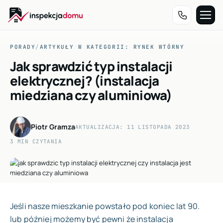
Przejdź
do
PORADY
/
ARTYKUŁY W KATEGORII: RYNEK WTÓRNY
treści
Jak sprawdzić typ instalacji
elektrycznej? (instalacja
miedziana czy aluminiowa)
Piotr Gramza
AKTUALIZACJA: 11 LISTOPADA 2023
3 MIN CZYTANIA
Jeśli nasze mieszkanie powstało pod koniec lat 90.
lub później możemy być pewni że instalacja