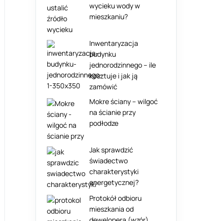
wycieku wody w
mieszkaniu?
Inwentaryzacja
budynku
jednorodzinnego – ile
kosztuje i jak ją
zamówić
Mokre ściany – wilgoć
na ścianie przy
podłodze
Jak sprawdzić
świadectwo
charakterystyki
energetycznej?
Protokół odbioru
mieszkania od
dewelopera (wzór)