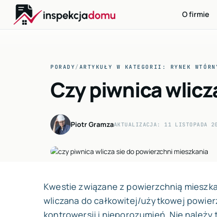
O firmie
Przejdź
do
PORADY
/
ARTYKUŁY W KATEGORII: RYNEK WTÓRN
treści
Czy piwnica wlicz
Piotr Gramza
AKTUALIZACJA: 11 LISTOPADA 2
Kwestie związane z powierzchnią mieszkan
wliczana do całkowitej/użytkowej powier
kontrowersji i nieporozumień. Nie należy 