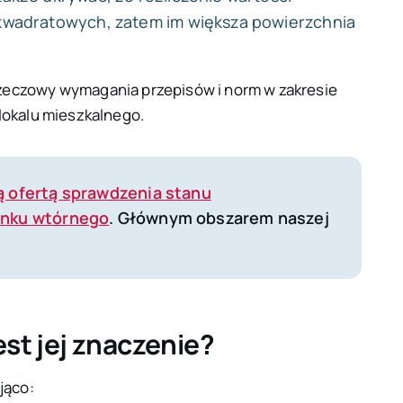
w kwadratowych, zatem im większa powierzchnia
rzeczowy wymagania przepisów i norm w zakresie
 lokalu mieszkalnego.
ą ofertą sprawdzenia stanu
ynku wtórnego
. Głównym obszarem naszej
est jej znaczenie?
jąco: