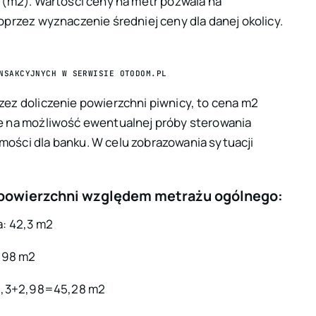
 (m2). Wartości ceny na metr pozwala na
przez wyznaczenie średniej ceny dla danej okolicy.
NSAKCYJNYCH W SERWISIE OTODOM.PL
ez doliczenie powierzchni piwnicy, to cena m2
e na możliwość ewentualnej próby sterowania
ości dla banku. W celu zobrazowania sytuacji
 powierzchni względem metrażu ogólnego:
a: 42,3 m2
2,98 m2
42,3+2,98=45,28 m2