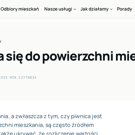
Odbiory mieszkań
Nasze usługi
Jak działamy
Porady
Y
a się do powierzchni mi
023
5 MIN CZYTANIA
ia, a zwłaszcza z tym, czy piwnica jest
zchni mieszkania, są często źródłem
także ukrywać, że rozliczenie wartości