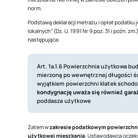
norm.
Podstawą deklaracji metrażu i opłat podatku 
lokalnych” (Dz. U. 1991 Nr 9 poz. 31 i poźn. zm.
następująca:
Art. 1a.1.6 Powierzchnia użytkowa bu
mierzoną po wewnętrznej długości ś
wyjątkiem powierzchni klatek scho
kondygnację uważa się również gara
poddasza użytkowe
Zatem w
zakresie podatkowym powierzchni
użytkowej mieszkania
. Ustawodawca oczeku