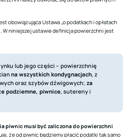
jest obowiązująca Ustawa „o podatkach i opłatach
). W niniejszej ustawie definicja powierzchni jest
dynku lub jego części – powierzchnię
cian
na wszystkich kondygnacjach
, z
dowych oraz szybów dźwigowych;
za
że podziemne, piwnice
, sutereny i
a piwnic musi być zaliczona do powierzchni
je, że od piwnic będziemy płacić podatki tak samo