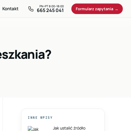
Kontakt
Formularz zapytania
665 245 041
eszkania?
INNE WPISY
Jak ustalić źródło