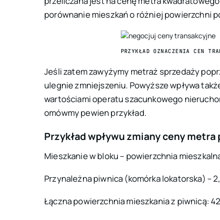
przeliczana jest na cenę metra kwadratowego
porównanie mieszkań o różniej powierzchni po
PRZYKŁAD OZNACZENIA CEN TRA
Jeśli zatem zawyżymy metraż sprzedaży poprz
ulegnie zmniejszeniu. Powyższe wpływa takż
wartościami operatu szacunkowego nieruchom
omówmy pewien przykład.
Przykład wpływu zmiany ceny metra
Mieszkanie w bloku – powierzchnia mieszkaln
Przynależna piwnica (komórka lokatorska) – 
Łączna powierzchnia mieszkania z piwnicą: 