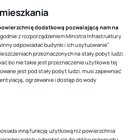
 mieszkania
 powierzchnię dodatkową pozwalającą nam na
zgodnie z
rozporządzeniem
Ministra Infrastruktury
inny odpowiadać budynki i ich usytuowanie
”
ieszczeniach przeznaczonych na stały pobyt ludzi.
ać bo nie takie jest przeznaczenie użytkowe tej
towane jest pod stały pobyt ludzi, musi zapewniać
entylację, ogrzewanie i dostęp do wody
osiada inną funkcję użytkową niż powierzchnia
wierzchni należy odwołać się do aktów prawnych i