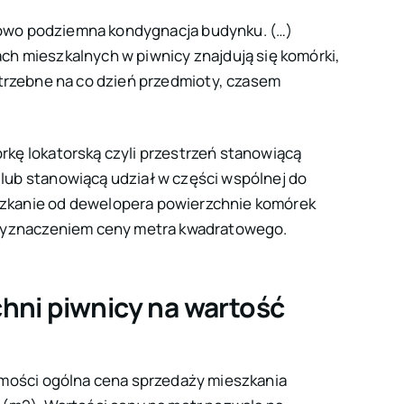
ciowo podziemna kondygnacja budynku. (…)
h mieszkalnych w piwnicy znajdują się komórki,
trzebne na co dzień przedmioty, czasem
kę lokatorską czyli przestrzeń stanowiącą
ub stanowiącą udział w części wspólnej do
zkanie od dewelopera powierzchnie komórek
 wyznaczeniem ceny metra kwadratowego.
hni piwnicy na wartość
omości ogólna cena sprzedaży mieszkania