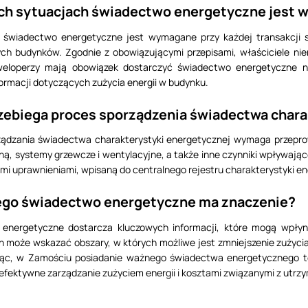
ich sytuacjach świadectwo energetyczne jest
świadectwo energetyczne jest wymagane przy każdej transakcji 
h budynków. Zgodnie z obowiązującymi przepisami, właściciele ni
eloperzy mają obowiązek dostarczyć świadectwo energetyczne 
formacji dotyczących zużycia energii w budynku.
rzebiega proces sporządzenia świadectwa char
ządzania świadectwa charakterystyki energetycznej wymaga przeprow
plną, systemy grzewcze i wentylacyjne, a także inne czynniki wpływaj
mi uprawnieniami, wpisaną do centralnego rejestru charakterystyki e
zego świadectwo energetyczne ma znaczenie?
energetyczne dostarcza kluczowych informacji, które mogą wpłyn
en może wskazać obszary, w których możliwe jest zmniejszenie zużycia
c, w Zamościu posiadanie ważnego świadectwa energetycznego to n
efektywne zarządzanie zużyciem energii i kosztami związanymi z utr