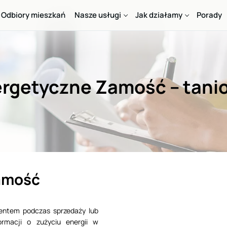
Odbiory mieszkań
Nasze usługi
Jak działamy
Porady
getyczne Zamość – tanio 
amość
ntem podczas sprzedaży lub
rmacji o zużyciu energii w