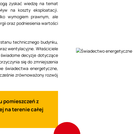
 mogą zyskać wiedzę na temat
ływ na koszty eksploatacji.
ylko wymogiem prawnym, ale
gii oraz podniesienia wartości
 stanu technicznego budynku,
oraz wentylacyjne. Właściciele
 świadome decyzje dotyczące
przyczynia się do zmniejszenia
lne świadectwa energetyczne,
ocześnie zrównoważony rozwój
u pomieszczeń z
j na terenie całej