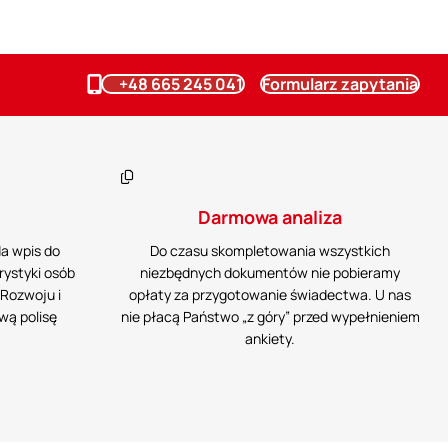
+48 665 245 041
Formularz zapytania
Darmowa analiza
da wpis do
Do czasu skompletowania wszystkich
rystyki osób
niezbędnych dokumentów nie pobieramy
Rozwoju i
opłaty za przygotowanie świadectwa. U nas
wą polisę
nie płacą Państwo „z góry” przed wypełnieniem
ankiety.