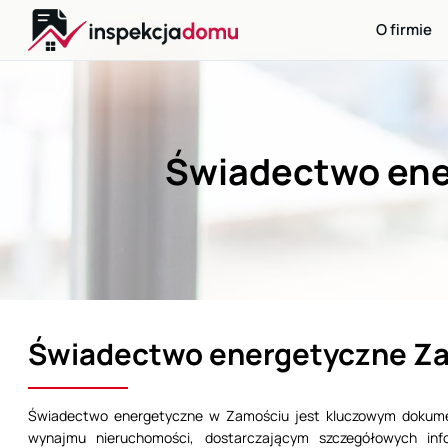
Przejdź
O firmie
do
treści
Świadectwo ener
Świadectwo energetyczne Z
Świadectwo energetyczne w Zamościu jest kluczowym dokume
wynajmu nieruchomości, dostarczającym szczegółowych info