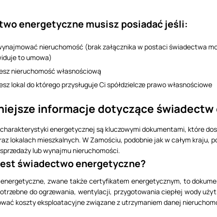
wo energetyczne musisz posiadać jeśli:
wynajmować nieruchomość (brak załącznika w postaci świadectwa mo
widuje to umowa)
jesz nieruchomość własnościową
esz lokal do którego przysługuje Ci spółdzielcze prawo własnościowe
niejsze informacje dotyczące świadect
harakterystyki energetycznej są kluczowymi dokumentami, które dost
az lokalach mieszkalnych. W Zamościu, podobnie jak w całym kraju, 
sprzedaży lub wynajmu nieruchomości.
 jest świadectwo energetyczne?
energetyczne, zwane także certyfikatem energetycznym, to dokumen
 potrzebne do ogrzewania, wentylacji, przygotowania ciepłej wody uży
wać koszty eksploatacyjne związane z utrzymaniem danej nieruchomo