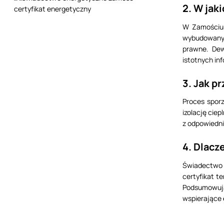
2. W jak
W Zamościu 
wybudowanyc
prawne. Dew
istotnych in
3. Jak p
Proces spor
izolację cie
z odpowiedni
4. Dlac
Świadectwo 
certyfikat t
Podsumowują
wspierające 