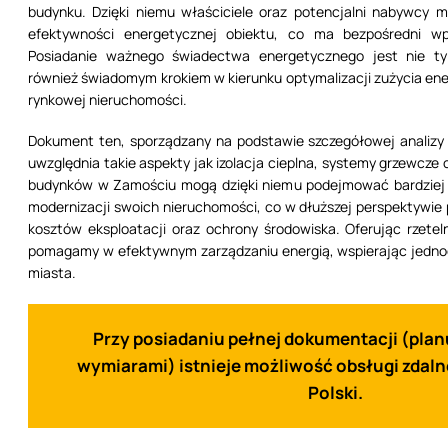
budynku. Dzięki niemu właściciele oraz potencjalni nabywcy
efektywności energetycznej obiektu, co ma bezpośredni wp
Posiadanie ważnego świadectwa energetycznego jest nie t
również świadomym krokiem w kierunku optymalizacji zużycia ener
rynkowej nieruchomości.
Dokument ten, sporządzany na podstawie szczegółowej analizy
uwzględnia takie aspekty jak izolacja cieplna, systemy grzewcze 
budynków w Zamościu mogą dzięki niemu podejmować bardziej
modernizacji swoich nieruchomości, co w dłuższej perspektywie 
kosztów eksploatacji oraz ochrony środowiska. Oferując rzete
pomagamy w efektywnym zarządzaniu energią, wspierając jedn
miasta.
Przy posiadaniu pełnej dokumentacji (plan
wymiarami)
istnieje możliwość obsługi zdalne
Polski.