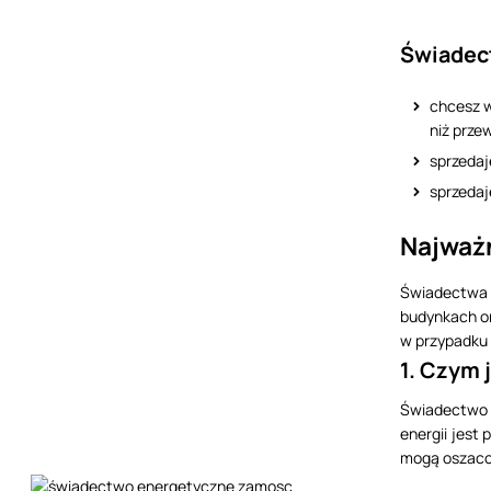
Świadect
chcesz 
niż prze
sprzeda
sprzedaj
Najważ
Świadectwa c
budynkach or
w przypadku 
1. Czym
Świadectwo 
energii jest
mogą oszaco