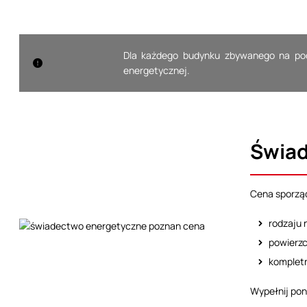
Dla każdego budynku zbywanego na pod
energetycznej.
Świad
Cena sporząd
rodzaju 
powierzc
komplet
Wypełnij pon