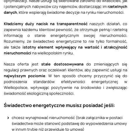
optymalizacji. Nasze usługi są skierowane zarówno do właścicieli, jak
i potencjalnych nabywców czy najemców, dostarczając im
rzetelnych
danych
, które wspierają świadome decyzje na rynku nieruchomości.
Kładziemy duży nacisk na transparentność
naszych działań, co
zapewnia każdemu klientowi pewność, że otrzymuje pełną i rzetelną
informację o stanie energetycznym swojej nieruchomości.
Rozumiemy, że świadectwo energetyczne to nie tylko formalność,
ale także
istotny element wpływający na wartość i atrakcyjność
nieruchomości
na wielkopolskim rynku.
Nasza oferta jest
stale dostosowywana
do zmieniających się
regulacji prawnych oraz oczekiwań klientów, aby zapewnić usługi na
najwyższym poziomie
. W ten sposób chcemy przyczynić się do
podnoszenia standardów efektywności energetycznej w
Wielkopolsce, wpływając pozytywnie na środowisko i zwiększając
świadomość ekologiczną społeczności.
Świadectwo energetyczne musisz posiadać jeśli:
chcesz wynajmować nieruchomość (brak załącznika w postaci
świadectwa może stanowić podstawę do wypowiedzenia umowy
w innym trybie niż przewiduje to umowa)