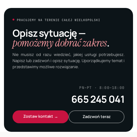
PRACUJEMY NA TERENIE CAŁEJ WIELKOPOLSKI
Opisz sytuację —
pomożemy dobrać zakres
.
Nie musisz od razu wiedzieć, jakiej usługi potrzebujesz.
Napisz lub zadzwoń i opisz sytuację. Uporządkujemy temat i
przedstawimy możliwe rozwiązanie.
PN–PT · 8:00–18:00
665 245 041
Zostaw kontakt →
Zadzwoń teraz