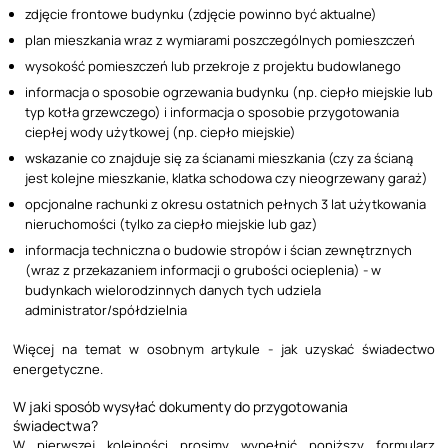
zdjęcie frontowe budynku (zdjęcie powinno być aktualne)
plan mieszkania wraz z wymiarami poszczególnych pomieszczeń
wysokość pomieszczeń lub przekroje z projektu budowlanego
informacja o sposobie ogrzewania budynku (np. ciepło miejskie lub
typ kotła grzewczego) i informacja o sposobie przygotowania
ciepłej wody użytkowej (np. ciepło miejskie)
wskazanie co znajduje się za ścianami mieszkania (czy za ścianą
jest kolejne mieszkanie, klatka schodowa czy nieogrzewany garaż)
opcjonalne rachunki z okresu ostatnich pełnych 3 lat użytkowania
nieruchomości (tylko za ciepło miejskie lub gaz)
informacja techniczna o budowie stropów i ścian zewnętrznych
(wraz z przekazaniem informacji o grubości ocieplenia) - w
budynkach wielorodzinnych danych tych udziela
administrator/spółdzielnia
Więcej na temat w osobnym artykule -
jak uzyskać świadectwo
energetyczne
.
W jaki sposób wysyłać dokumenty do przygotowania
świadectwa?
W pierwszej kolejności prosimy wypełnić poniższy formularz