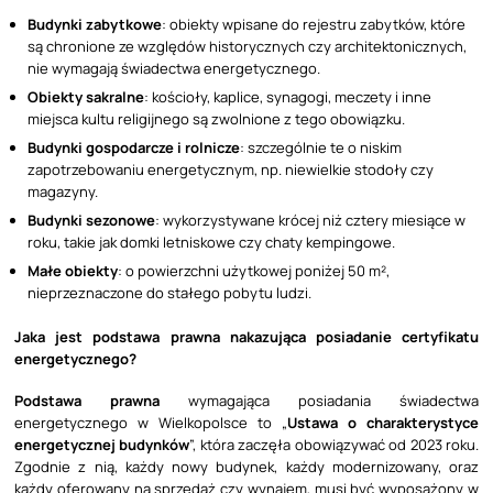
Budynki zabytkowe
: obiekty wpisane do rejestru zabytków, które
są chronione ze względów historycznych czy architektonicznych,
nie wymagają świadectwa energetycznego.
Obiekty sakralne
: kościoły, kaplice, synagogi, meczety i inne
miejsca kultu religijnego są zwolnione z tego obowiązku.
Budynki gospodarcze i rolnicze
: szczególnie te o niskim
zapotrzebowaniu energetycznym, np. niewielkie stodoły czy
magazyny.
Budynki sezonowe
: wykorzystywane krócej niż cztery miesiące w
roku, takie jak domki letniskowe czy chaty kempingowe.
Małe obiekty
: o powierzchni użytkowej poniżej 50 m²,
nieprzeznaczone do stałego pobytu ludzi.
Jaka jest podstawa prawna nakazująca posiadanie certyfikatu
energetycznego?
Podstawa prawna
wymagająca posiadania świadectwa
energetycznego w Wielkopolsce to „
Ustawa o charakterystyce
energetycznej budynków
”, która zaczęła obowiązywać od 2023 roku.
Zgodnie z nią, każdy nowy budynek, każdy modernizowany, oraz
każdy oferowany na sprzedaż czy wynajem, musi być wyposażony w