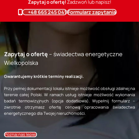
Zapytaj o ofertę!
Zadzwoń lub napisz!
+48 665 245 041
Formularz zapytania
Zapytaj o ofertę
– świadectwa energetyczne
Wielkopolska
Gwarantujemy krótkie terminy realizacji.
Przy pełnej dokumentacji lokalu istnieje możliwość obsługi zdalnej na
terenie całej Polski. W ramach usług istnieje możliwość wykonania
badań termowizyjnych (opcja dodatkowa). Wypełnij formularz –
zwrotnie otrzymasz ofertę cenową opracowania świadectwa
energetycznego dla Twojej nieruchomości.
Poznaj nas lepiej