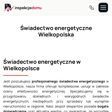
Przejdź
do
treści
Świadectwo energetyczne
Wielkopolska
Świadectwo energetyczne w
Wielkopolsce
Jeśli poszukujesz
profesjonalnego świadectwa energetycznego
w
Wielkopolsce, nasza firma oferuje kompleksowe usługi w zakresie
oceny efektywności energetycznej. Specjalizujemy się w
przygotowaniu dokładnych i wiarygodnych świadectw
energetycznych, niezbędnych przy sprzedaży lub wynajmie
nieruchomości w regionie. Nasz zespół ekspertów posiada
bogate
doświadczenie
oraz aktualną wiedzę, co gwarantuje, że wszystkie