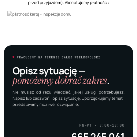
przed przyjazdem). Akceptujemy płatności:
PRACUJEMY NA TERENIE CAŁEJ WIELKOPOLSKI
Opisz sytuację —
pomożemy dobrać zakres
.
Nie musisz od razu wiedzieć, jakiej usługi potrzebujesz.
Napisz lub zadzwoń i opisz sytuację. Uporządkujemy temat i
przedstawimy możliwe rozwiązanie.
PN–PT · 8:00–18:00
665 245 041