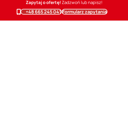
Zapytaj o ofertę!
Zadzwoń lub napisz!
+48 665 245 041
Formularz zapytania
Zapytaj o ofertę
– świadectwa energetycznego w
Kielcach
Gwarantujemy krótkie terminy realizacji.
Przy pełnej dokumentacji
lokalu istnieje możliwość obsługi zdalnej i opracowania świadectw
charakterystyki energetycznej na terenie całej Polski.
Jeśli zastanawiasz się ile kosztuje świadectwo charakterystyki
energetycznej dla Twojej nieruchomości w Kielcach to wypełnij
formularz – zwrotnie otrzymasz ofertę cenową opracowania
świadectwa energetycznego.
Oferujemy profesjonalne certyfikaty energetyczne w niskich cenach.
Uzyskanie certyfikatu energetycznego jest możliwe on-line w mniej