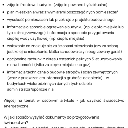
zdjęcie frontowe budynku (zdjęcie powinno być aktualne)
plan mieszkania wraz z wymiarami poszczególnych pomieszczeń
wysokość pomieszczeń lub przekroje z projektu budowlanego
informacja o sposobie ogrzewania budynku (np. ciepło miejskie lub
typ kotła grzewczego) i informacja o sposobie przygotowania
ciepłej wody użytkowej (np. ciepło miejskie)
wskazanie co znajduje się za ścianami mieszkania (czy za ścianą
jest kolejne mieszkanie, klatka schodowa czy nieogrzewany garaż)
opcjonalne rachunki z okresu ostatnich pełnych 3 lat użytkowania
nieruchomości (tylko za ciepło miejskie lub gaz)
informacja techniczna o budowie stropów i ścian zewnętrznych
(wraz z przekazaniem informacji o grubości ocieplenia) - w
budynkach wielorodzinnych danych tych udziela
administrator/spółdzielnia
Więcej na temat w osobnym artykule -
jak uzyskać świadectwo
energetyczne
.
W jaki sposób wysyłać dokumenty do przygotowania
świadectwa?
W pierwszej kolejności prosimy wypełnić poniższy formularz