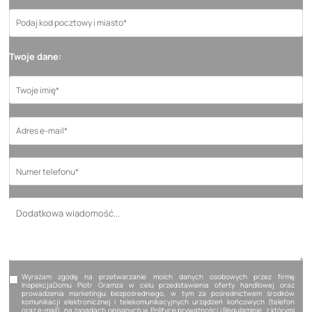
Twoje dane:
Wyrażam zgodę na przetwarzanie moich danych osobowych przez firmę
InspekcjaDomu Piotr Gramza w celu przedstawienia oferty handlowej oraz
prowadzenia marketingu bezpośredniego, w tym za pośrednictwem środków
komunikacji elektronicznej i telekomunikacyjnych urządzeń końcowych (telefon
oraz e-mail), na zasadach opisanych w
Polityce prywatności
i
Regulaminie
, z którymi