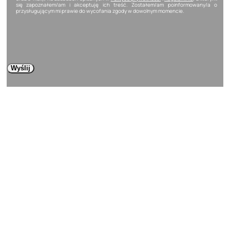
się zapoznałem/am i akceptuję ich treść. Zostałem/am poinformowany/a o
przysługującym mi prawie do wycofania zgody w dowolnym momencie.