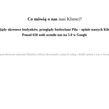
Co mówią o nas
nasi Klienci?
lądy okresowe budynków, przeglądy budowlane Piła – opinie naszych Kl
Ponad 650 osób oceniło nas na 5.0 w Google
prawdziwymi opiniami klientów, którzy skorzystali z naszych usług i dodali opinię o nas w Goo
adzenie właściwych badań i odradzenie tych niczego nie wnoszących, bez narażani
Agnieszka W