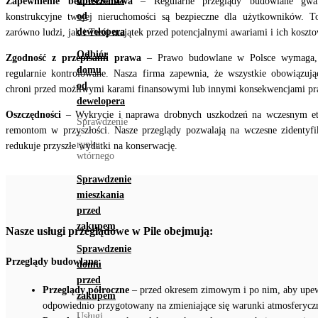
mieszkania
Zapewnienie bezpieczeństwa
– Regularne przeglądy budowlane gwara
od
konstrukcyjne twojej nieruchomości są bezpieczne dla użytkowników. T
dewelopera
zarówno ludzi, jak i Twój majątek przed potencjalnymi awariami i ich kosz
Odbiór
Zgodność z przepisami prawa
– Prawo budowlane w Polsce wymaga, 
domu
regularnie kontrolowane. Nasza firma zapewnia, że wszystkie obowiązując
od
chroni przed możliwymi karami finansowymi lub innymi konsekwencjami p
dewelopera
Oszczędności
– Wykrycie i naprawa drobnych uszkodzeń na wczesnym et
Sprawdzenie
remontom w przyszłości. Nasze przeglądy pozwalają na wczesne zidentyf
z
rynku
redukuje przyszłe wydatki na konserwację.
wtórnego
Sprawdzenie
mieszkania
przed
zakupem
Nasze usługi przeglądowe w Pile obejmują:
Sprawdzenie
Przeglądy budowlane:
domu
przed
Przeglądy półroczne
– przed okresem zimowym i po nim, aby upewn
zakupem
odpowiednio przygotowany na zmieniające się warunki atmosferycz
Usługi