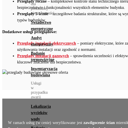
Przeglądy roczne
– kompleksowe kontrole stanu technicznego nieru
dla
bezpieczeństwie i funkcjonalności wszystkich elementów budynku.
posiadanej
nieruchomości
Przeglądy 5-letnie
– szczegółowe badania strukturalne, które są 
typów budynków.
Świadectwo
energetyczne
Dodatkowe usługi przeglądowe:
Audyt
Przeglądy instalacji elektrycznych
– pomiary elektryczne, które z
energetyczny
użytkowania instalacji oraz zgodność z normami.
Badanie
Przeglądy instalacji gazowych
– sprawdzenia szczelności i efekt
termowizyjne
kluczowe znaczenie dla bezpieczeństwa.
Inwentaryzacja
budowlana
Usługi
w
przypadku
awarii
Lokalizacja
wycieków
wody
W ramach usług (w cenie) weryfikowane jest
zawilgocenie ścian
mierni