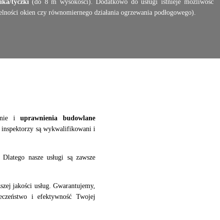
ka/tyczki
(do 8 m wysokości). Dodatkowo do usługi istnieje możliwość
czelności okien czy równomiernego działania ogrzewania podłogowego).
enie i
uprawnienia budowlane
inspektorzy są wykwalifikowani i
Dlatego nasze usługi są zawsze
zej jakości usług. Gwarantujemy,
eczeństwo i efektywność Twojej