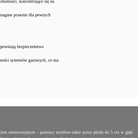
chomości, koncentrujące się na
wymagane prawnie dla pewnych
apewniają bezpieczeństwo
ywności systemów gazowych, co ma
kiem nieinwazyjnym – pomiary możliwe także przez płytki do 5 cm w głąb.