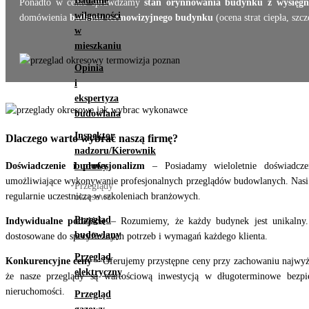
Badanie
Ponadto w cenie sprawdzamy
stan orynnowania budynku z wysięgni
wilgotności
domówienia
badania termowizyjnego budynku
(ocena strat ciepła, sz
w
mieszkaniu
Opinia
i
ekspertyza
budowlana
Inspektor
Dlaczego warto wybrać naszą firmę?
nadzoru/Kierownik
budowy
Doświadczenie i profesjonalizm
– Posiadamy wieloletnie doświadcz
umożliwiające wykonywanie profesjonalnych przeglądów budowlanych. Nasi 
Przeglądy
regularnie uczestniczą w szkoleniach branżowych.
okresowe
Przegląd
Indywidualne podejście
– Rozumiemy, że każdy budynek jest unikalny. 
budowlany
dostosowane do specyficznych potrzeb i wymagań każdego klienta.
Przegląd
Konkurencyjne ceny
– Oferujemy przystępne ceny przy zachowaniu najwyżs
elektryczny
że nasze przeglądy są wartościową inwestycją w długoterminowe bezpi
nieruchomości.
Przegląd