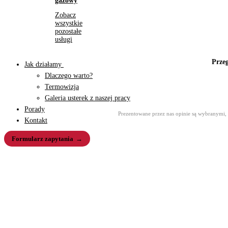
gazowy
Zobacz
wszystkie
pozostałe
usługi
Przeg
Jak działamy
Dlaczego warto?
Termowizja
Galeria usterek z naszej pracy
Porady
Prezentowane przez nas opinie są wybranymi, 
Kontakt
Formularz zapytania
Czytelne wyjaśnienia, kompetencje budzące zaufanie, uczciwe dor