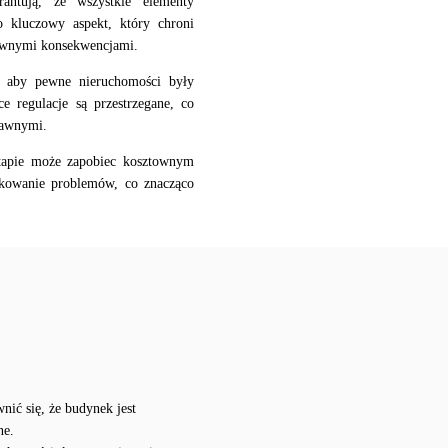
ntują, że wszystkie elementy
o kluczowy aspekt, który chroni
townymi konsekwencjami.
aby pewne nieruchomości były
e regulacje są przestrzegane, co
rawnymi.
apie może zapobiec kosztownym
ikowanie problemów, co znacząco
ić się, że budynek jest
ne.