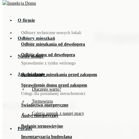
Przejdź
Menu
Zamknij
do
treści
O firmie
Odbiory techniczne nowych lokali
Przegląd
Odbiory mieszkań
Odbiór mieszkania od dewelopera
Odbiór domu od dewelopera
Nasze usługi
Sprawdzenie z rynku wtórnego
Jak działamy
Sprawdzenie mieszkania przed zakupem
Sprawdzenie domu przed zakupem
Dlaczego warto?
Usługi dla posiadanej nieruchomości
Termowizja
Przeglądy okresowe w Pile
Świadectwo energetyczne
Galeria usterek z naszej pracy
Audyt energetyczny
Witaj na stronie lidera w branży przeglądów budowlanych w Pile. Nasza fi
Badanie termowizyjne
Porady
przeglądów technicznych, które są niezbędne dla każdego właściciela i zar
Inwentaryzacja budowlana
prawne dotyczące utrzymania budynków w odpowiednim stanie techniczny