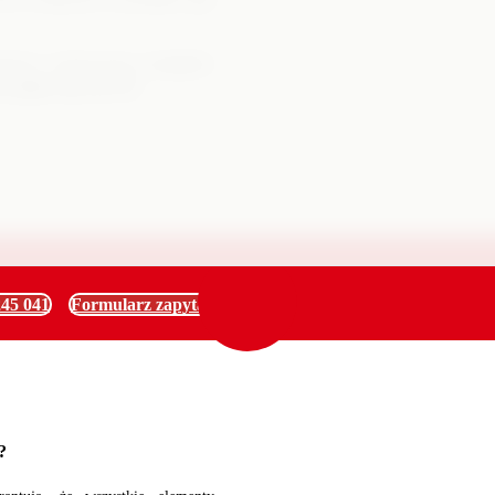
homości wykonywanie przeglądów
 z późn. zm.) art. 62
.
245 041
Formularz zapytania
?