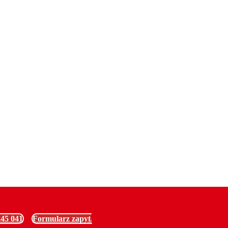
firmę. Bardzo rzeczowa i profesjonalna usługa. Świetni fachowcy. Do tego frontem d
Ola H
245 041
Formularz zapytania