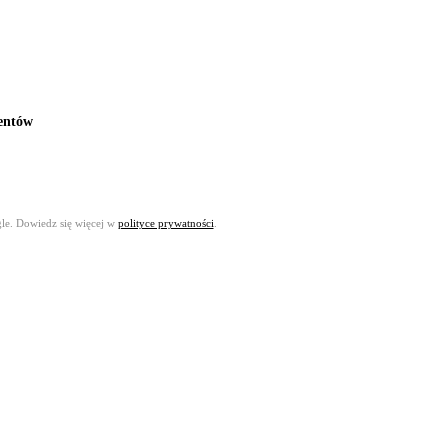
ientów
gle. Dowiedz się więcej w
polityce prywatności
.
a na niepotrzebne koszty - firma godna zaufania, bardzo polecam!