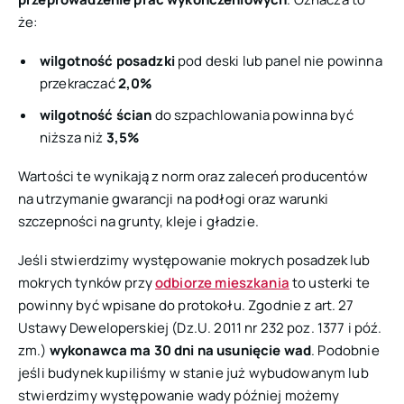
że:
wilgotność posadzki
pod deski lub panel nie powinna
przekraczać
2,0%
wilgotność ścian
do szpachlowania powinna być
niższa niż
3,5%
Wartości te wynikają z norm oraz zaleceń producentów
na utrzymanie gwarancji na podłogi oraz warunki
szczepności na grunty, kleje i gładzie.
Jeśli stwierdzimy występowanie mokrych posadzek lub
mokrych tynków przy
odbiorze mieszkania
to usterki te
powinny być wpisane do protokołu. Zgodnie z art. 27
Ustawy Deweloperskiej
(Dz.U. 2011 nr 232 poz. 1377 i póź.
zm.)
wykonawca ma 30 dni na usunięcie wad
. Podobnie
jeśli budynek kupiliśmy w stanie już wybudowanym lub
stwierdzimy występowanie wady później możemy