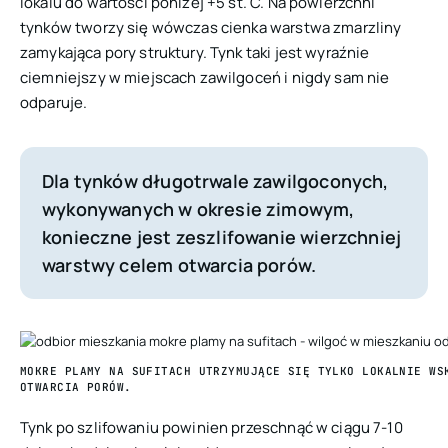
lokalu do wartości poniżej +5 st. C. Na powierzchni
tynków tworzy się wówczas cienka warstwa zmarzliny
zamykająca pory struktury. Tynk taki jest wyraźnie
ciemniejszy w miejscach zawilgoceń i nigdy sam nie
odparuje.
Dla tynków długotrwale zawilgoconych,
wykonywanych w okresie zimowym,
konieczne jest zeszlifowanie wierzchniej
warstwy celem otwarcia porów.
MOKRE PLAMY NA SUFITACH UTRZYMUJĄCE SIĘ TYLKO LOKALNIE WS
OTWARCIA PORÓW.
Tynk po szlifowaniu powinien przeschnąć w ciągu 7-10