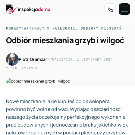
Przejdź
do
PORADY
/
ARTYKUŁY W KATEGORII: ODBIORY MIESZKAŃ
treści
Odbiór mieszkania grzyb i wilgoć
Piotr Gramza
AKTUALIZACJA: 1 LISTOPADA 2024
7 MIN CZYTANIA
Nowe mieszkanie jakie kupiłeś od dewelopera
powinno być wolne od wad. Wydając oszczędności
naszego życia oczekujemy perfekcyjnego wykonania
prac budowlanych i jednocześnie braku jakichkolwiek
nalotów organicznych w postaci pleśni, czy grzybów.