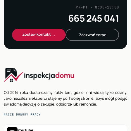
PN–PT · 8:00–18:00
665 245 041
Zostaw kontakt →
Zadzwoń teraz
Od 2014 roku dostarczamy fakty tam, gdzie inni widzą tylko ściany.
Jako niezależni eksperci stajemy po Twojej stronie, abyś mógł podjąć
świadomą decyzję o zakupie, odbiorze lub remoncie.
NASZE DOWODY PRACY
YouTube