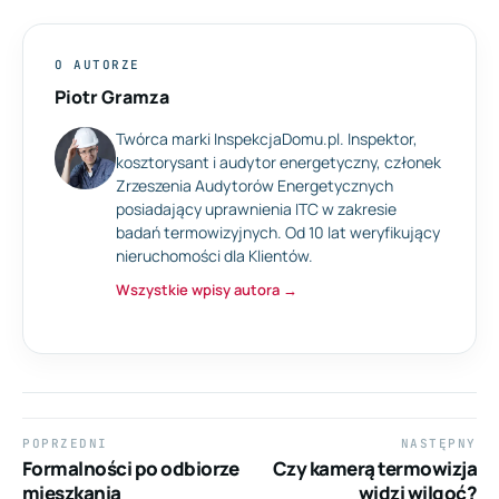
O AUTORZE
Piotr Gramza
Twórca marki InspekcjaDomu.pl. Inspektor,
kosztorysant i audytor energetyczny, członek
Zrzeszenia Audytorów Energetycznych
posiadający uprawnienia ITC w zakresie
badań termowizyjnych. Od 10 lat weryfikujący
nieruchomości dla Klientów.
Wszystkie wpisy autora →
Nawigacja
POPRZEDNI
NASTĘPNY
wpisu
Poprzedni
Następny
Formalności po odbiorze
Czy kamerą termowizja
wpis:
wpis:
mieszkania
widzi wilgoć?