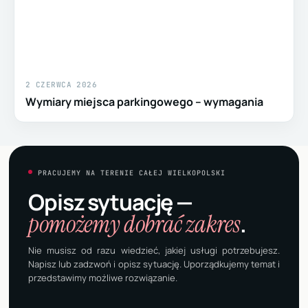
2 CZERWCA 2026
Wymiary miejsca parkingowego – wymagania
PRACUJEMY NA TERENIE CAŁEJ WIELKOPOLSKI
Opisz sytuację —
pomożemy dobrać zakres
.
Nie musisz od razu wiedzieć, jakiej usługi potrzebujesz.
Napisz lub zadzwoń i opisz sytuację. Uporządkujemy temat i
przedstawimy możliwe rozwiązanie.