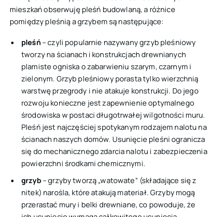
mieszkań obserwuję pleśń budowlaną, a różnice
pomiędzy pleśnią a grzybem są następujące:
pleśń
– czyli popularnie nazywany
grzyb pleśniowy
tworzy na ścianach i konstrukcjach drewnianych
plamiste ogniska o zabarwieniu szarym, czarnym i
zielonym. Grzyb pleśniowy porasta tylko wierzchnią
warstwę przegrody i nie atakuje konstrukcji. Do jego
rozwoju konieczne jest zapewnienie optymalnego
środowiska w postaci długotrwałej wilgotności muru.
Pleśń jest najczęściej spotykanym rodzajem nalotu na
ścianach naszych domów. Usunięcie pleśni ogranicza
się do mechanicznego zdarcia nalotu i zabezpieczenia
powierzchni środkami chemicznymi.
grzyb
– grzyby tworzą „watowate” (składające się z
nitek) narośla, które atakują materiał. Grzyby mogą
przerastać mury i belki drewniane, co powoduje, że
ich usunięcie wymaga całkowitego usunięcia