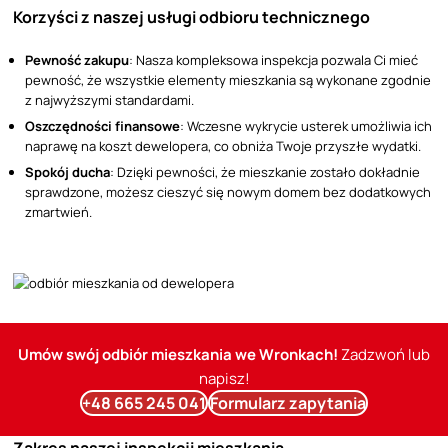
Korzyści z naszej usługi odbioru technicznego
Pewność zakupu
: Nasza kompleksowa inspekcja pozwala Ci mieć
pewność, że wszystkie elementy mieszkania są wykonane zgodnie
z najwyższymi standardami.
Oszczędności finansowe
: Wczesne wykrycie usterek umożliwia ich
naprawę na koszt dewelopera, co obniża Twoje przyszłe wydatki.
Spokój ducha
: Dzięki pewności, że mieszkanie zostało dokładnie
sprawdzone, możesz cieszyć się nowym domem bez dodatkowych
zmartwień.
Umów swój odbiór mieszkania we Wronkach!
Zadzwoń lub
napisz!
+48 665 245 041
Formularz zapytania
Zakres naszej inspekcji mieszkania