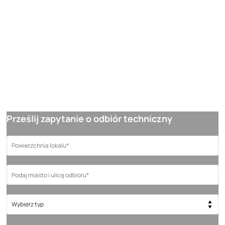
które możemy wykryć w Państwa nowym domu/mieszkaniu.
Oferujemy także stałe wsparcie po zakończeniu inspekcji oraz
możliwość bezpłatnych konsultacji z inspektorem, który
przeprowadzał badania. Aby uzyskać indywidualnie dopasowaną
ofertę cenową, zapraszamy do kontaktu z nami.
Cena inspekcji jest uzależniona głównie od metrażu mieszkania oraz
jego lokalizacji – prosimy o wypełnienie formularza, co umożliwi nam
przygotowanie dokładnej propozycji.
Prześlij zapytanie o odbiór techniczny