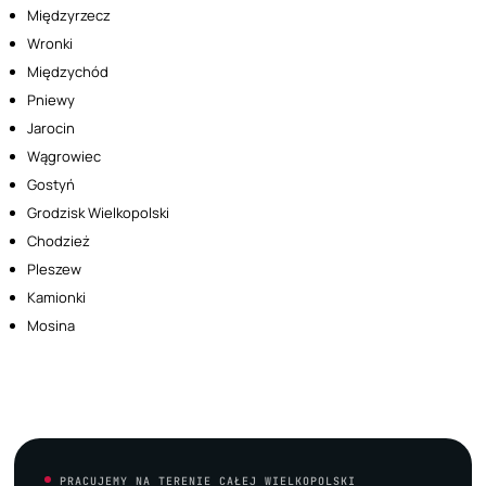
Międzyrzecz
Wronki
Międzychód
Pniewy
Jarocin
Wągrowiec
Gostyń
Grodzisk Wielkopolski
Chodzież
Pleszew
Kamionki
Mosina
PRACUJEMY NA TERENIE CAŁEJ WIELKOPOLSKI