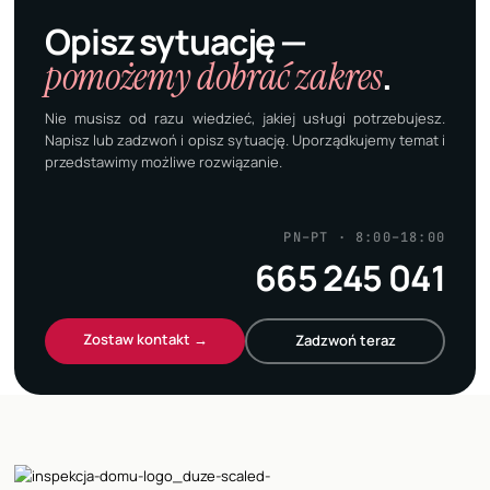
Opisz sytuację —
pomożemy dobrać zakres
.
Nie musisz od razu wiedzieć, jakiej usługi potrzebujesz.
Napisz lub zadzwoń i opisz sytuację. Uporządkujemy temat i
przedstawimy możliwe rozwiązanie.
PN–PT · 8:00–18:00
665 245 041
Zostaw kontakt →
Zadzwoń teraz