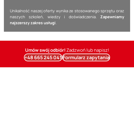
Unikalność naszej oferty wynika ze stosowanego sprzętu oraz
naszych szkoleń, wiedzy i doświadczenia.
Zapewniamy
najszerszy zakres usługi
.
Umów swój odbiór!
Zadzwoń lub napisz!
+48 665 245 041
Formularz zapytania
Cennik odbiorów mieszkań Wronki
Cena naszej usługi przeglądu mieszkania przy odbiorze od
dewelopera uwzględnia przeprowadzenie szczegółowych
badań
termowizyjnych
oraz
pomiarów wilgotności
. Opłata za tę usługę
stanowi tylko niewielki procent wartości ewentualnych defektów,