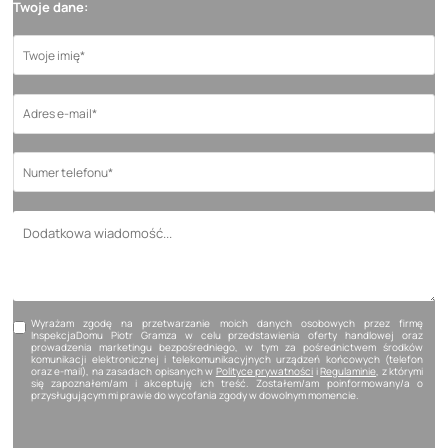
Twoje dane:
Wyrażam zgodę na przetwarzanie moich danych osobowych przez firmę
InspekcjaDomu Piotr Gramza w celu przedstawienia oferty handlowej oraz
prowadzenia marketingu bezpośredniego, w tym za pośrednictwem środków
komunikacji elektronicznej i telekomunikacyjnych urządzeń końcowych (telefon
oraz e-mail), na zasadach opisanych w
Polityce prywatności
i
Regulaminie
, z którymi
się zapoznałem/am i akceptuję ich treść. Zostałem/am poinformowany/a o
przysługującym mi prawie do wycofania zgody w dowolnym momencie.