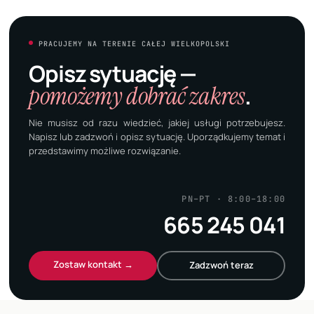
PRACUJEMY NA TERENIE CAŁEJ WIELKOPOLSKI
Opisz sytuację —
pomożemy dobrać zakres
.
Nie musisz od razu wiedzieć, jakiej usługi potrzebujesz.
Napisz lub zadzwoń i opisz sytuację. Uporządkujemy temat i
przedstawimy możliwe rozwiązanie.
PN–PT · 8:00–18:00
665 245 041
Zostaw kontakt →
Zadzwoń teraz