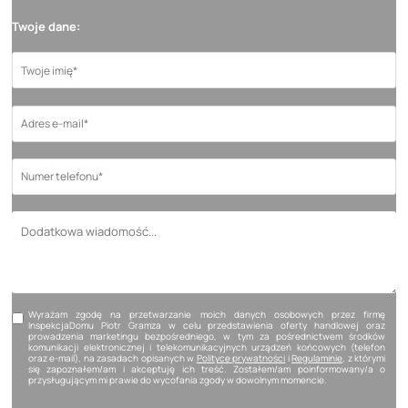
Twoje dane:
Wyrażam zgodę na przetwarzanie moich danych osobowych przez firmę
InspekcjaDomu Piotr Gramza w celu przedstawienia oferty handlowej oraz
prowadzenia marketingu bezpośredniego, w tym za pośrednictwem środków
komunikacji elektronicznej i telekomunikacyjnych urządzeń końcowych (telefon
oraz e-mail), na zasadach opisanych w
Polityce prywatności
i
Regulaminie
, z którymi
się zapoznałem/am i akceptuję ich treść. Zostałem/am poinformowany/a o
przysługującym mi prawie do wycofania zgody w dowolnym momencie.