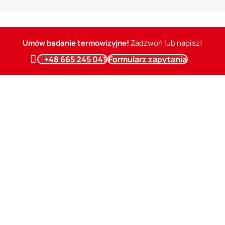
Umów badanie termowizyjne!
Zadzwoń lub napisz!
+48 665 245 041
Formularz zapytania
Kiedy można wykonać badanie termowizyjne
Większość badań termowizyjnych, przeprowadzanych jest wewnątrz
budynków i może być realizowana przez cały rok. Dzięki temu
możliwe jest identyfikowanie różnych problemów, takich jak wilgoć,
uszkodzenia instalacji hydraulicznych, niedociągnięcia w izolacji
poddaszy, czy kwestie związane z instalacją elektryczną.
Kompleksowe badanie termowizyjne pozwala na diagnozowanie
mostków cieplnych, sprawdzanie stanu stolarki okiennej oraz