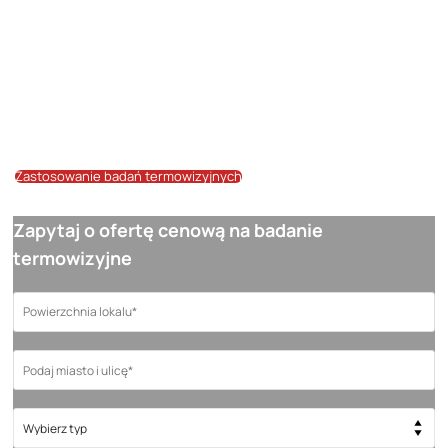
wykrywanie miejsc, gdzie może dochodzić do przemarzania
konstrukcji. Badania te najwięcej informacji dostarczają w okresach
jesieni, zimy i wiosny, kiedy to różnice temperatur między wnętrzem a
otoczeniem są najbardziej zauważalne. Ze względu na fakt
sezonowości badań termowizyjnych cały czas prowadzimy zapisy na
te badania – napisz lub zadzwoń do nas aby zapisać się na listę.
Zastosowanie badań termowizyjnych
Zapytaj o ofertę cenową na badanie
termowizyjne