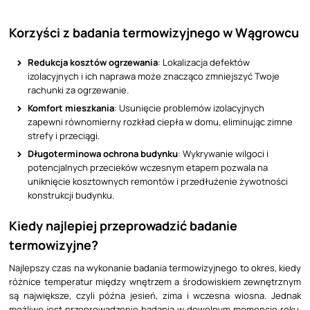
Korzyści z badania termowizyjnego w Wągrowcu
Redukcja kosztów ogrzewania
: Lokalizacja defektów
izolacyjnych i ich naprawa może znacząco zmniejszyć Twoje
rachunki za ogrzewanie.
Komfort mieszkania
: Usunięcie problemów izolacyjnych
zapewni równomierny rozkład ciepła w domu, eliminując zimne
strefy i przeciągi.
Długoterminowa ochrona budynku
: Wykrywanie wilgoci i
potencjalnych przecieków wczesnym etapem pozwala na
uniknięcie kosztownych remontów i przedłużenie żywotności
konstrukcji budynku.
Kiedy najlepiej przeprowadzić badanie
termowizyjne?
Najlepszy czas na wykonanie badania termowizyjnego to okres, kiedy
różnice temperatur między wnętrzem a środowiskiem zewnętrznym
są największe, czyli późna jesień, zima i wczesna wiosna. Jednak
możliwe jest przeprowadzenie badania w dowolnym momencie roku,