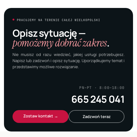
PRACUJEMY NA TERENIE CAŁEJ WIELKOPOLSKI
Opisz sytuację —
pomożemy dobrać zakres
.
Nie musisz od razu wiedzieć, jakiej usługi potrzebujesz.
Napisz lub zadzwoń i opisz sytuację. Uporządkujemy temat i
przedstawimy możliwe rozwiązanie.
PN–PT · 8:00–18:00
665 245 041
Zostaw kontakt →
Zadzwoń teraz