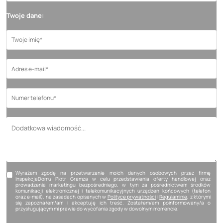
Twoje dane:
Wyrażam zgodę na przetwarzanie moich danych osobowych przez firmę
InspekcjaDomu Piotr Gramza w celu przedstawienia oferty handlowej oraz
prowadzenia marketingu bezpośredniego, w tym za pośrednictwem środków
komunikacji elektronicznej i telekomunikacyjnych urządzeń końcowych (telefon
oraz e-mail), na zasadach opisanych w
Polityce prywatności
i
Regulaminie
, z którymi
się zapoznałem/am i akceptuję ich treść. Zostałem/am poinformowany/a o
przysługującym mi prawie do wycofania zgody w dowolnym momencie.