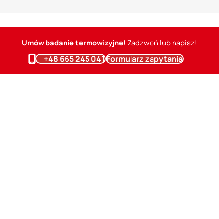
Umów badanie termowizyjne!
Zadzwoń lub napisz!
+48 665 245 041
Formularz zapytania
Kiedy można wykonać badanie termowizyjne
Większość badań termowizyjnych, przeprowadzanych jest wewnątrz
budynków i może być realizowana przez cały rok. Dzięki temu
możliwe jest identyfikowanie różnych problemów, takich jak wilgoć,
uszkodzenia instalacji hydraulicznych, niedociągnięcia w izolacji
poddaszy, czy kwestie związane z instalacją elektryczną.
Kompleksowe badanie termowizyjne pozwala na diagnozowanie
mostków cieplnych, sprawdzanie stanu stolarki okiennej oraz