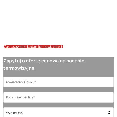
wykrywanie miejsc, gdzie może dochodzić do przemarzania
konstrukcji. Badania te najwięcej informacji dostarczają w okresach
jesieni, zimy i wiosny, kiedy to różnice temperatur między wnętrzem a
otoczeniem są najbardziej zauważalne. Ze względu na fakt
sezonowości badań termowizyjnych cały czas prowadzimy zapisy na
te badania – napisz lub zadzwoń do nas aby zapisać się na listę.
Zastosowanie badań termowizyjnych
Zapytaj o ofertę cenową na badanie
termowizyjne