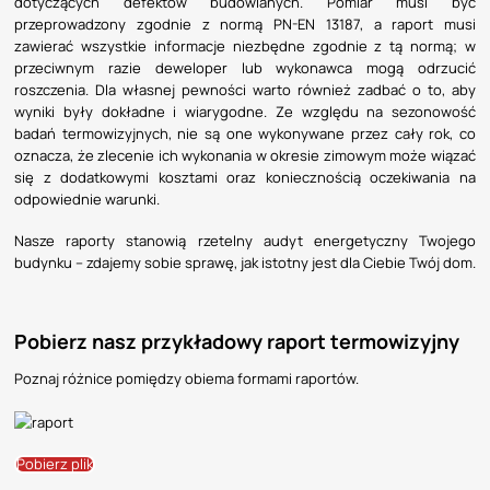
dotyczących defektów budowlanych. Pomiar musi być
przeprowadzony zgodnie z normą PN-EN 13187, a raport musi
zawierać wszystkie informacje niezbędne zgodnie z tą normą; w
przeciwnym razie deweloper lub wykonawca mogą odrzucić
roszczenia. Dla własnej pewności warto również zadbać o to, aby
wyniki były dokładne i wiarygodne. Ze względu na sezonowość
badań termowizyjnych, nie są one wykonywane przez cały rok, co
oznacza, że zlecenie ich wykonania w okresie zimowym może wiązać
się z dodatkowymi kosztami oraz koniecznością oczekiwania na
odpowiednie warunki.
Nasze raporty stanowią rzetelny audyt energetyczny Twojego
budynku – zdajemy sobie sprawę, jak istotny jest dla Ciebie Twój dom.
Pobierz nasz przykładowy raport termowizyjny
Poznaj różnice pomiędzy obiema formami raportów.
Pobierz plik